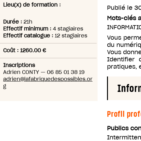
Lieu(x) de formation :
Publié le
30
Mots-clés 
Durée :
21h
INFORMATI
Effectif minimum :
4 stagiaires
Effectif catalogue :
12 stagiaires
Vous perme
du numéri
Coût : 1260.00 €
Vous donne
Identifier
Inscriptions
pratiques,
Adrien CONTY
—
06 85 01 38 19
adrien@lafabriquedespossibles.or
Infor
g
Profil pro
Publics co
Intermitten