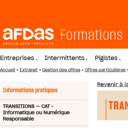
Formations
Entreprises
Intermittents
Pigistes
Accueil
>
Extranet
>
Gestion des offres
>
Offres particulières
Revenir à la
Informations pratiques
TRA
TRANSITIONS
—
CAT -
Informatique ou Numérique
Responsable