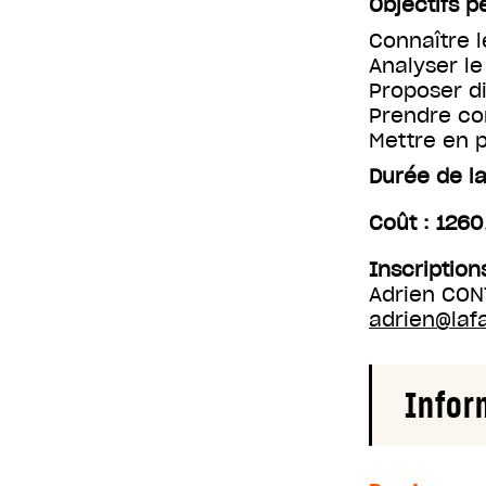
Objectifs 
Connaître l
Analyser le
Proposer di
Prendre co
Mettre en p
Durée de la
Coût : 1260
Inscription
Adrien CON
adrien@laf
Infor