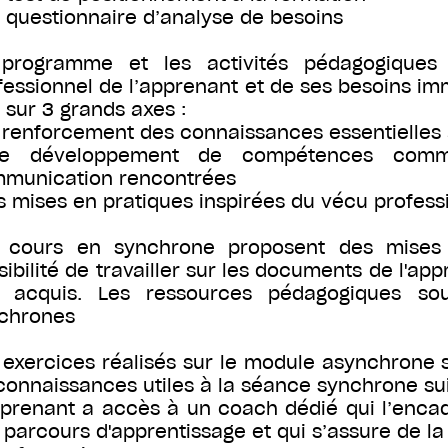
n questionnaire d’analyse de besoins
programme et les activités pédagogiques 
fessionnel de l’apprenant et de ses besoins i
i sur 3 grands axes :
e renforcement des connaissances essentielles
e développement de compétences commun
munication rencontrées
es mises en pratiques inspirées du vécu profess
 cours en synchrone proposent des mises e
sibilité de travailler sur les documents de l'a
 acquis. Les ressources pédagogiques sou
chrones
 exercices réalisés sur le module asynchrone s
connaissances utiles à la séance synchrone su
pprenant a accès à un coach dédié qui l’encadr
 parcours d'apprentissage et qui s’assure de la