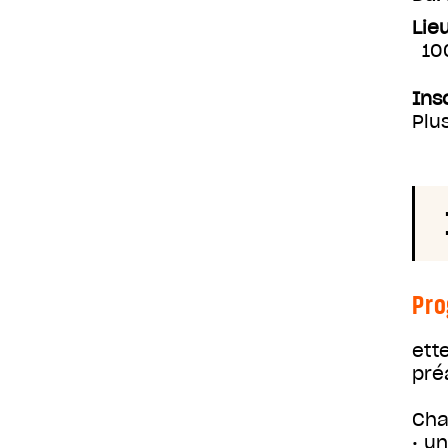
Lie
10
Ins
Plu
Pr
ett
pré
Cha
• u