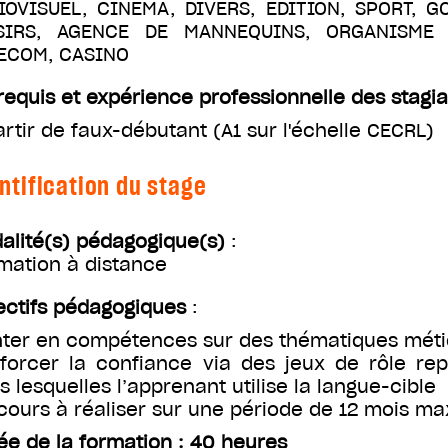
IOVISUEL, CINÉMA, DIVERS, ÉDITION, SPORT, G
SIRS, AGENCE DE MANNEQUINS, ORGANISME D
ECOM, CASINO
requis et expérience professionnelle des stagia
artir de faux-débutant (A1 sur l'échelle CECRL)
ntification du stage
alité(s) pédagogique(s)
:
mation à distance
ectifs pédagogiques
:
ter en compétences sur des thématiques méti
forcer la confiance via des jeux de rôle rep
s lesquelles l’apprenant utilise la langue-cible
cours à réaliser sur une période de 12 mois 
ée de la formation : 40 heures