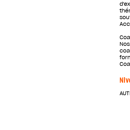
d'e
thé
sou
Acc
Coa
Nos
coa
for
Coa
Niv
AUT