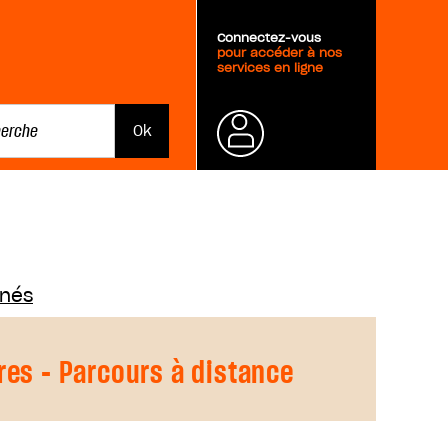
Connectez-vous
pour accéder à nos
services en ligne
Mot de
passe
oublié ?
nnés
res - Parcours à distance