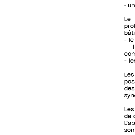
• u
Le 
pro
bât
- l
- l
com
- l
Les
pos
des
syn
Les
de 
L’a
son