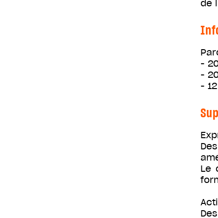
de 
Inf
Par
- 2
- 2
- 1
Sup
Exp
Des
amél
Le 
for
Acti
Des