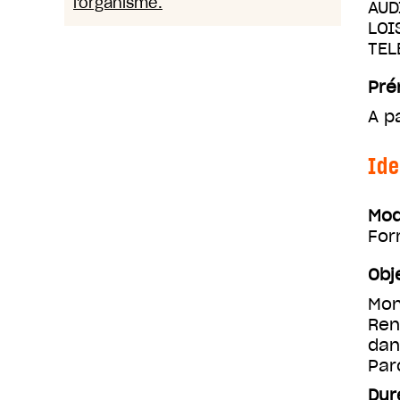
l'organisme.
AUD
LOI
TEL
Pré
A p
Ide
Mod
For
Obj
Mon
Ren
dan
Par
Dur