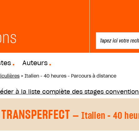
ons
stes
Auteurs
iculières
>
Italien - 40 heures - Parcours à distance
éder à la liste complète des stages conventio
TRANSPERFECT
— Italien - 40 heu