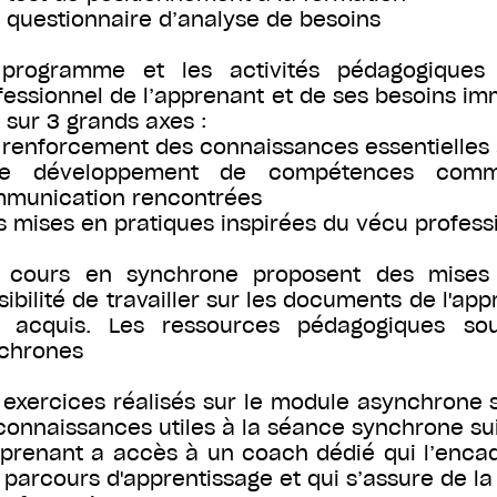
n questionnaire d’analyse de besoins
programme et les activités pédagogiques 
fessionnel de l’apprenant et de ses besoins i
i sur 3 grands axes :
e renforcement des connaissances essentielles
e développement de compétences commun
munication rencontrées
es mises en pratiques inspirées du vécu profess
 cours en synchrone proposent des mises e
sibilité de travailler sur les documents de l'a
 acquis. Les ressources pédagogiques sou
chrones
 exercices réalisés sur le module asynchrone s
connaissances utiles à la séance synchrone su
pprenant a accès à un coach dédié qui l’encadr
 parcours d'apprentissage et qui s’assure de la