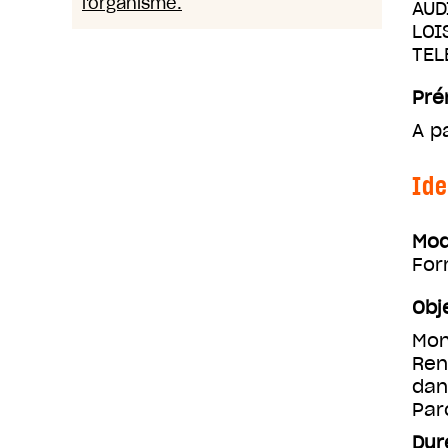
l'organisme.
AUD
LOI
TEL
Pré
A p
Ide
Mod
For
Obj
Mon
Ren
dan
Par
Dur