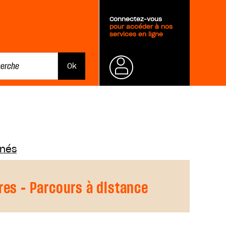
Connectez-vous
pour accéder à nos
services en ligne
Mot de
passe
oublié ?
nnés
res - Parcours à distance