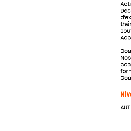
Acti
Des
d'e
thé
sou
Acc
Coa
Nos
coa
for
Coa
Niv
AUT