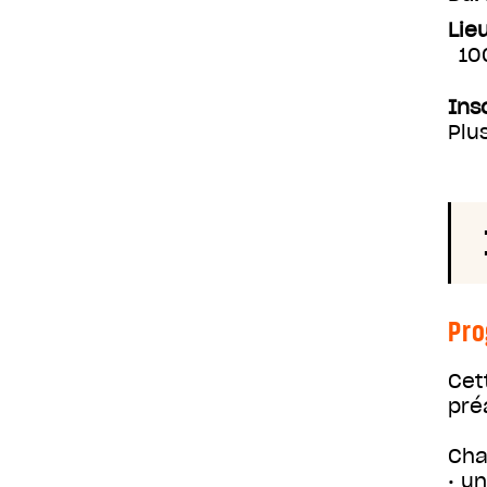
Lie
10
Ins
Plu
Pr
Cet
pré
Cha
• u