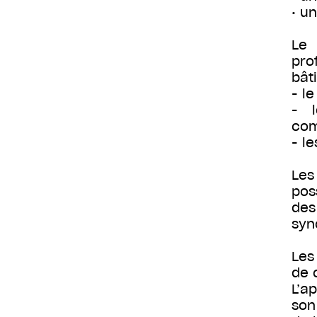
• u
Le 
pro
bât
- l
- l
com
- l
Les
pos
des
syn
Les
de 
L’a
son