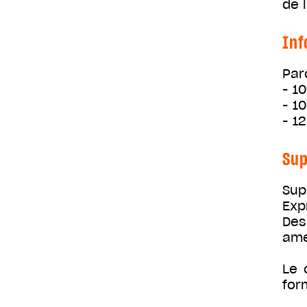
de 
Inf
Par
- 1
- 1
- 1
Sup
Sup
Exp
Des
amél
Le 
for