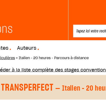
ons
stes
Auteurs
iculières
>
Italien - 20 heures - Parcours à distance
éder à la liste complète des stages conventio
TRANSPERFECT
— Italien - 20 heu