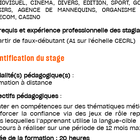
IOVISUEL, CINÉMA, DIVERS, ÉDITION, SPORT, G
SIRS, AGENCE DE MANNEQUINS, ORGANISME D
ECOM, CASINO
requis et expérience professionnelle des stagia
artir de faux-débutant (A1 sur l'échelle CECRL)
ntification du stage
alité(s) pédagogique(s)
:
mation à distance
ectifs pédagogiques
:
ter en compétences sur des thématiques méti
forcer la confiance via des jeux de rôle rep
s lesquelles l’apprenant utilise la langue-cible
cours à réaliser sur une période de 12 mois 
ée de la formation : 20 heures