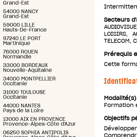
Grand-Est
Intermitten
54000 NANCY
Grand-Est
Secteurs d'
59000 LILLE
AUDIOVISUE
Hauts-De-France
LOISIRS, 
97240 LE PORT
TELECOM, 
Martinique
76000 ROUEN
Prérequis e
Normandie
Cette forma
33000 BORDEAUX
Nouvelle-Aquitaine
34000 MONTPELLIER
Identifica
Occitanie
31000 TOULOUSE
Occitanie
Modalité(s
Formation 
44000 NANTES
Pays de la Loire
Objectifs 
13000 AIX EN PROVENCE
Provence-Alpes-Côte d'Azur
Développer 
06250 SOPHIA ANTIPOLIS
Comprendr