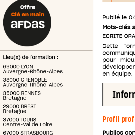
Publié le
04
Mots-clés 
ECRITE OR
Cette for
communique
Lieu(x) de formation :
pour mieu
développer 
69000 LYON
Auvergne-Rhône-Alpes
en équipe.
38000 GRENOBLE
Auvergne-Rhône-Alpes
Infor
35000 RENNES
Bretagne
29000 BREST
Bretagne
Profil pro
37000 TOURS
Centre-Val de Loire
Publics co
67000 STRASBOURG