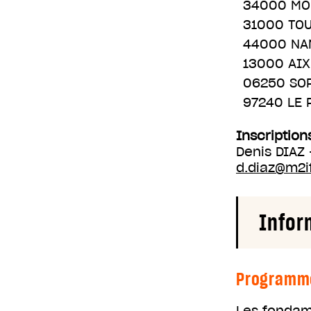
34000 MO
31000 TO
44000 NA
13000 AI
06250 SO
97240 LE 
Inscription
Denis DIAZ
d.diaz@m2i
Infor
Programm
Les fondam