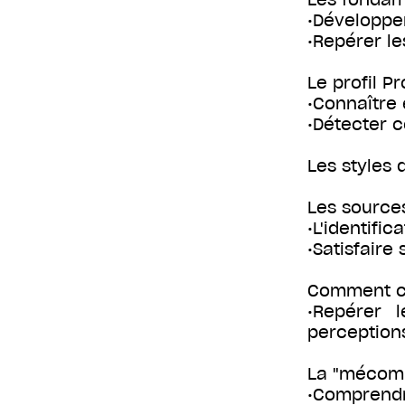
•Développer
•Repérer le
Le profil P
•Connaître 
•Détecter c
Les styles
Les sources
•L'identifi
•Satisfaire
Comment co
•Repérer 
perception
La "mécommu
•Comprendre