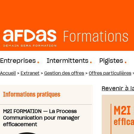
Formations
Entreprises
Intermittents
Pigistes
Accueil
>
Extranet
>
Gestion des offres
>
Offres particulières
Revenir à la
Informations pratiques
M2I
M2I FORMATION
—
La Process
Communication pour manager
effic
efficacement