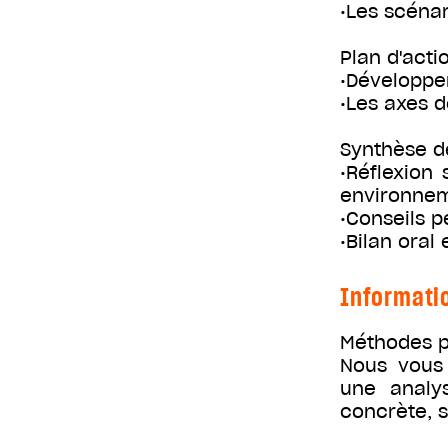
•Les scénar
Plan d'acti
•Développer
•Les axes 
Synthèse d
•Réflexion
environne
•Conseils p
•Bilan oral
Informati
Méthodes p
Nous vous 
une analys
concrète, 