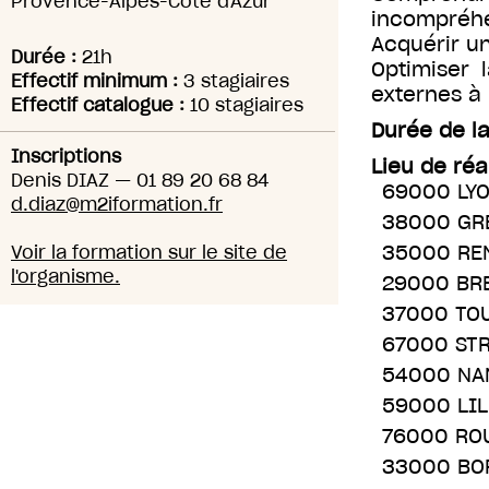
Provence-Alpes-Côte d'Azur
incompréhe
Acquérir un
Durée :
21h
Optimiser 
Effectif minimum :
3 stagiaires
externes à 
Effectif catalogue :
10 stagiaires
Durée de la
Inscriptions
Lieu de réa
Denis DIAZ
—
01 89 20 68 84
69000 LY
d.diaz@m2iformation.fr
38000 GR
35000 RE
Voir la formation sur le site de
l'organisme.
29000 BR
37000 TO
67000 ST
54000 NA
59000 LIL
76000 RO
33000 BO