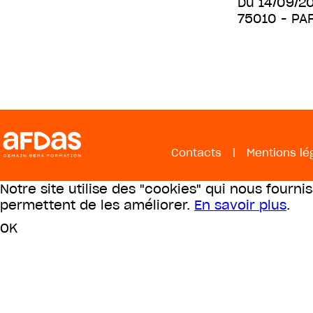
Du
14/09/2
75010
- PA
Contacts
|
Mentions lé
Notre site utilise des "cookies" qui nous fourni
permettent de les améliorer.
En savoir plus
.
OK