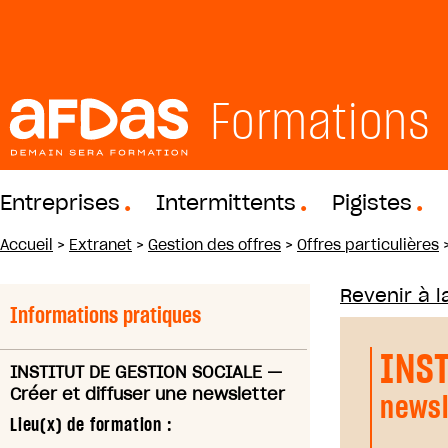
Formations
Entreprises
Intermittents
Pigistes
Accueil
>
Extranet
>
Gestion des offres
>
Offres particulières
Revenir à la
Informations pratiques
INS
INSTITUT DE GESTION SOCIALE
—
Créer et diffuser une newsletter
newsl
Lieu(x) de formation :