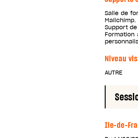
Salle de f
Mailchimp.
Support de 
Formation a
personnalis
Niveau vis
AUTRE
Sessi
Ile-de-Fr