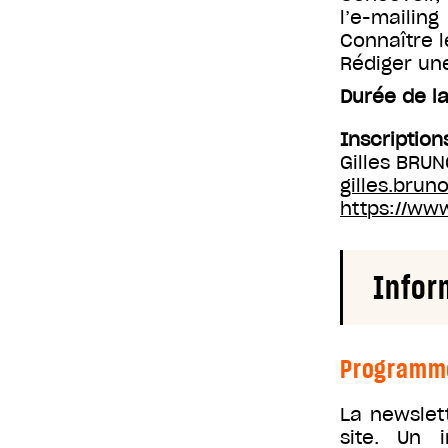
l’e-mailing
Connaître l
Rédiger une
Durée de la
Inscription
Gilles BRU
gilles.bru
https://www
Infor
Programm
La newslet
site. Un 