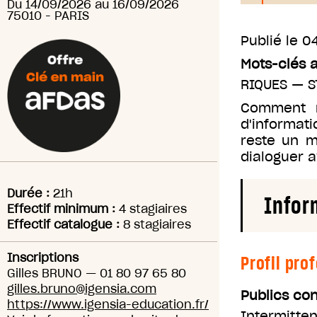
Du
14/09/2026
au
16/09/2026
75010
-
PARIS
Publié le
04
Mots-clés 
RIQUES
—
S
Comment m
d'informati
reste un m
dialoguer a
Durée :
21h
Infor
Effectif minimum :
4 stagiaires
Effectif catalogue :
8 stagiaires
Inscriptions
Profil pro
Gilles BRUNO
—
01 80 97 65 80
gilles.bruno@igensia.com
Publics co
https://www.igensia-education.fr/
Intermitten