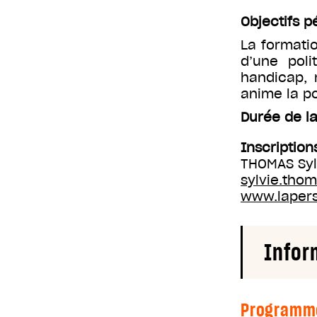
Objectifs 
La formati
d’une poli
handicap, 
anime la p
Durée de la
Inscription
THOMAS Syl
sylvie.tho
www.laperso
Infor
Programm