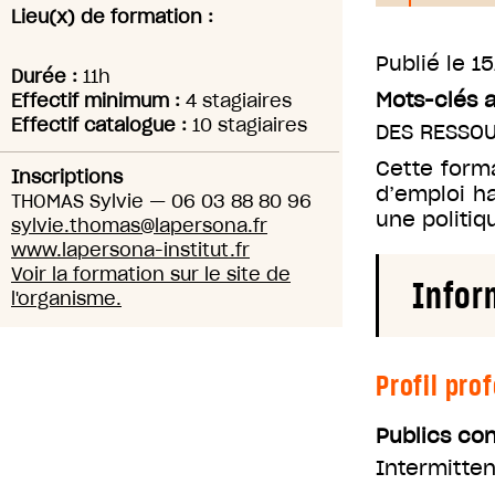
Lieu(x) de formation :
Publié le
15
Durée :
11h
Mots-clés 
Effectif minimum :
4 stagiaires
Effectif catalogue :
10 stagiaires
DES RESSO
Cette form
Inscriptions
d’emploi h
THOMAS Sylvie
—
06 03 88 80 96
une politiq
sylvie.thomas@lapersona.fr
www.lapersona-institut.fr
Voir la formation sur le site de
Infor
l'organisme.
Profil pro
Publics co
Intermitten