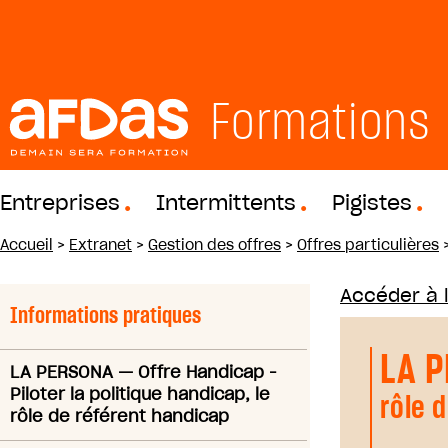
Formations
Entreprises
Intermittents
Pigistes
Accueil
>
Extranet
>
Gestion des offres
>
Offres particulières
Accéder à 
Informations pratiques
LA 
LA PERSONA
—
Offre Handicap -
Piloter la politique handicap, le
rôle 
rôle de référent handicap