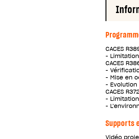
Infor
Programm
CACES R38
- Limitatio
CACES R38
- Vérificat
- Mise en o
- Evolution
CACES R37
- Limitatio
- L’enviro
Supports e
Vidéo proj