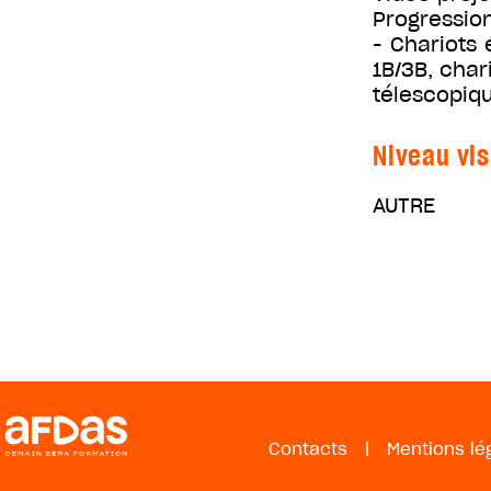
Progression
- Chariots 
1B/3B, char
télescopiq
Niveau vis
AUTRE
Contacts
|
Mentions lé