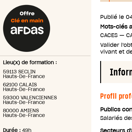
Publié le
04
Mots-clés 
CACES
—
C
Valider l'o
vivant et d
Lieu(x) de formation :
Infor
59113 SECLIN
Hauts-De-France
62100 CALAIS
Hauts-De-France
Profil pro
59300 VALENCIENNES
Hauts-De-France
Publics co
80000 AMIENS
Hauts-De-France
Salariés d
Durée :
49h
Secteurs d'