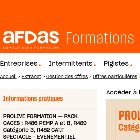
Formations
Entreprises
Intermittents
Pigistes
Accueil
>
Extranet
>
Gestion des offres
>
Offres particulières
Accéder à 
Informations pratiques
PRO
PROLIVE FORMATION
—
PACK
CACES : R486 PEMP A et B, R489
Catég
Catégorie 3, R482 CAT.F -
SPECTACLE - EVENEMENTIEL