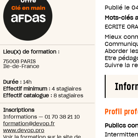
Publié le
04
Mots-clés 
ECRITE OR
Mieux conna
Communique
Aborder les 
Lieu(x) de formation :
Etre pédag
75008 PARIS
Suivre la re
Ile-de-France
Durée :
14h
Infor
Effectif minimum :
4 stagiaires
Effectif catalogue :
8 stagiaires
Profil pro
Inscriptions
Informations
—
01 70 38 21 10
formation@devop.fr
Publics co
www.devop.pro
Intermitten
Voir la formation sur le site de