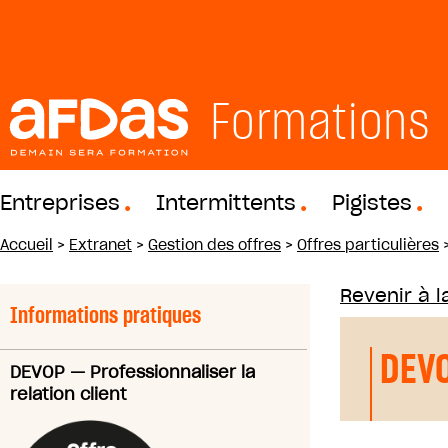
Formations
Entreprises
Intermittents
Pigistes
Accueil
>
Extranet
>
Gestion des offres
>
Offres particulières
Revenir à la
Informations pratiques
DEV
DEVOP
—
Professionnaliser la
relation client