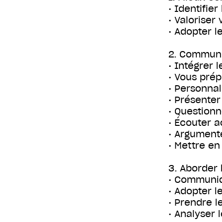
• Identifier
• Valoriser
• Adopter l
2. Communi
• Intégrer 
• Vous prép
• Personnal
• Présenter
• Questionn
• Écouter a
• Argument
• Mettre en
3. Aborder l
• Communiq
• Adopter l
• Prendre l
• Analyser 