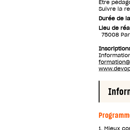
Etre pédag
Suivre la re
Durée de la
Lieu de réa
75008 Par
Inscription
Information
formation@
www.devop
Infor
Programm
1. Mieux co