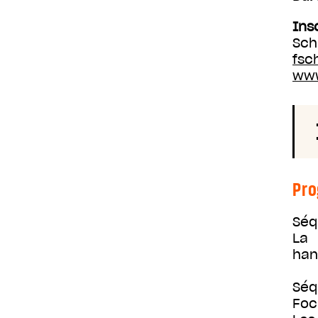
Ins
Sch
fsc
www
Pr
Séq
La 
han
Séq
Foc