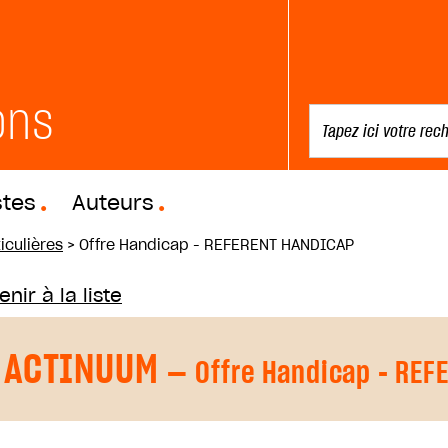
ons
stes
Auteurs
iculières
>
Offre Handicap - REFERENT HANDICAP
nir à la liste
ACTINUUM
— Offre Handicap - RE