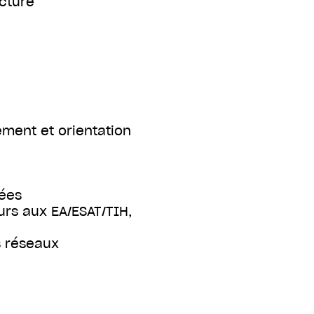
cture
ment et orientation
ées
ours aux EA/ESAT/TIH,
s réseaux