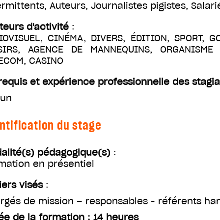
ermittents
,
Auteurs
,
Journalistes pigistes
,
Salari
teurs d'activité
:
IOVISUEL, CINÉMA, DIVERS, ÉDITION, SPORT, G
SIRS, AGENCE DE MANNEQUINS, ORGANISME D
ECOM, CASINO
requis et expérience professionnelle des stagia
un
ntification du stage
alité(s) pédagogique(s)
:
mation en présentiel
iers visés
:
rgés de mission – responsables - référents h
ée de la formation : 14 heures