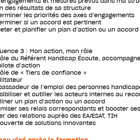
 engagements et mesures prévus dans ma stru
an des résultats de sa structure
erminer les priorités des axes d’engagements
erminer si un accord est pertinent
jeter et planifier un plan d’action ou un accord
uence 3 : Mon action, mon rôle
rôle du Référent Handicap Écoute, accompagne
pilote d’action
rôle de « Tiers de confiance »
litateur
assadeur de l’emploi des personnes handicap
sibiliser et outiller les acteurs internes au rec
liner un plan d’action ou un accord
imiser ses relais correspondants et booster se
er des relations auprès des EA/ESAT, TIH
ouverte de solutions innovantes