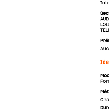
Int
Sec
AUD
LOI
TEL
Pré
Auc
Ide
Mod
For
Mét
Cha
Dur