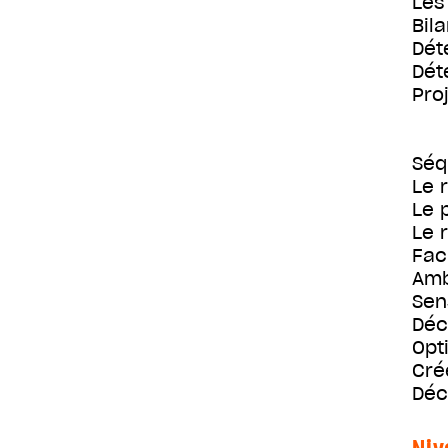
Les
Bil
Dét
Dét
Pro
Séq
Le 
Le 
Le 
Faci
Amb
Sen
Déc
Opt
Cré
Déc