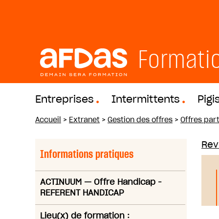
Formati
Entreprises
Intermittents
Pigi
Accueil
>
Extranet
>
Gestion des offres
>
Offres part
Reve
Informations pratiques
ACTINUUM
—
Offre Handicap -
REFERENT HANDICAP
Lieu(x) de formation :