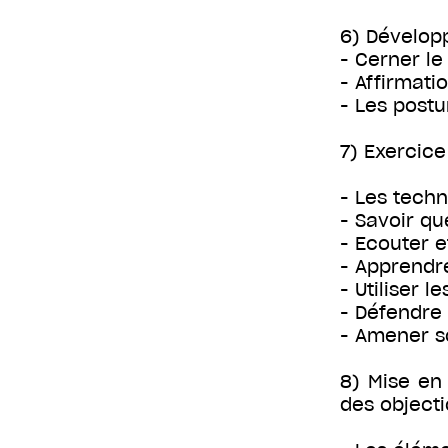
6) Dévelop
- Cerner le
- Affirmati
- Les postu
7) Exercice
- Les tech
- Savoir qu
- Ecouter e
- Apprendre
- Utiliser 
- Défendre
- Amener s
8) Mise en 
des objecti