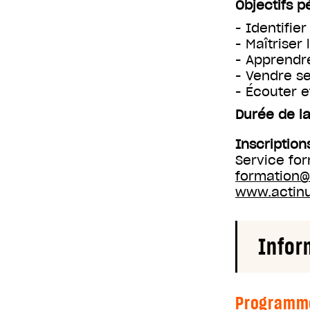
Objectifs 
- Identifie
- Maîtriser
- Apprendre
- Vendre se
- Écouter e
Durée de la
Inscription
Service fo
formation
www.actin
Infor
Programm