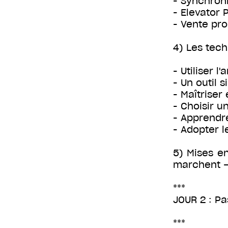
- Synchron
- Elevator 
- Vente pr
4) Les tec
- Utiliser l
- Un outil 
- Maîtriser
- Choisir u
- Apprendre
- Adopter 
5) Mises en
marchent –
***
JOUR 2 : Pa
***