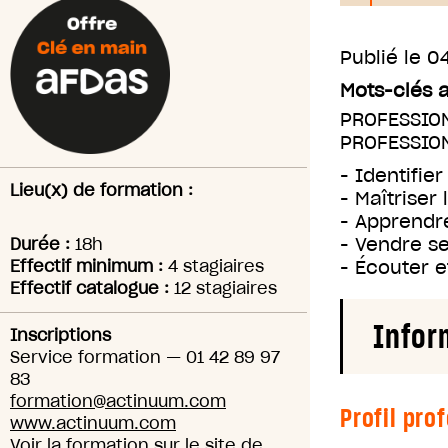
Publié le
04
Mots-clés 
PROFESSIO
PROFESSIO
- Identifie
Lieu(x) de formation :
- Maîtriser
- Apprendre
- Vendre se
Durée :
18h
Effectif minimum :
4 stagiaires
- Écouter e
Effectif catalogue :
12 stagiaires
Infor
Inscriptions
Service formation
—
01 42 89 97
83
formation@actinuum.com
Profil pro
www.actinuum.com
Voir la formation sur le site de