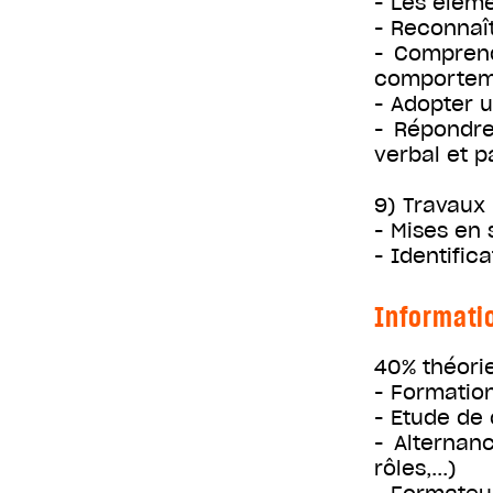
- Les éléme
- Reconnaît
- Comprend
comporteme
- Adopter 
- Répondre
verbal et p
9) Travaux
- Mises en 
- Identific
Informati
40% théori
- Formation
- Etude de 
- Alternan
rôles,...)