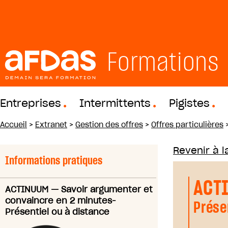
Formations
Entreprises
Intermittents
Pigistes
Accueil
>
Extranet
>
Gestion des offres
>
Offres particulières
Revenir à la
Informations pratiques
ACT
ACTINUUM
—
Savoir argumenter et
convaincre en 2 minutes-
Prése
Présentiel ou à distance