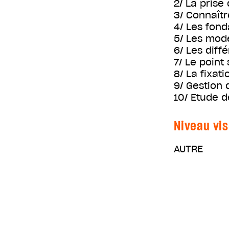
2/ La prise
3/ Connaîtr
4/ Les fo
5/ Les mo
6/ Les diff
7/ Le poin
8/ La fixati
9/ Gestion 
10/ Etude d
Niveau vis
AUTRE