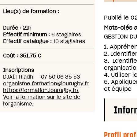
Lieu(x) de formation :
Publié le
0
Mots-clés 
Durée :
21h
Effectif minimum :
6 stagiaires
GESTION D
Effectif catalogue :
10 stagiaires
1. Appréhe
2. Identifie
Coût : 351.75 €
3. Identif
organisati
Inscriptions
4. Utiliser
DJAÏT Riadh
—
07 50 06 35 53
5. Appliqu
organisme.formation@lourugby.fr
et équipe
https://formation.lourugby.fr/
Voir la formation sur le site de
l'organisme.
Infor
Profil pro