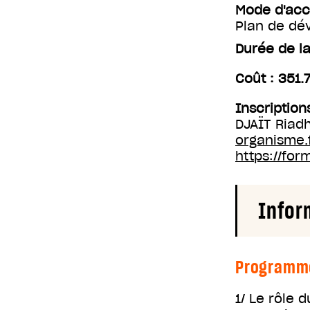
Mode d'ac
Plan de d
Durée de la
Coût : 351.
Inscription
DJAÏT Riad
organisme.
https://for
Infor
Programm
1/ Le rôle 