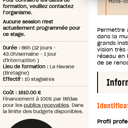
Pour connaitre les dates de
Mots-cl
formation, veuillez contactez
l’organisme.
Aucune session n'est
actuellement programmée pour
Permettre 
ce stage.
dans la mu
grands ins
Durée :
86h
(12 jours -
vision trè
43.0h/semaine - 1 jour
réseau en 
d'interruption )
de se renco
Lieu de formation :
La Havane
(Bretagne)
Effectif :
10 stagiaires
Infor
Coût : 1610.00 €
Financement à 100% par l'Afdas
Identifica
pour les
publics recevables
. Dans
la limite des budgets disponibles.
Profil prof