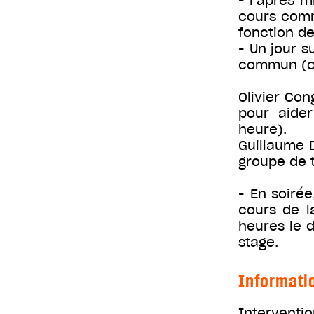
- l’après m
cours comm
fonction de
- Un jour s
commun (ch
Olivier Con
pour aider
heure).
Guillaume 
groupe de t
- En soiré
cours de l
heures le d
stage.
Informati
Interventio