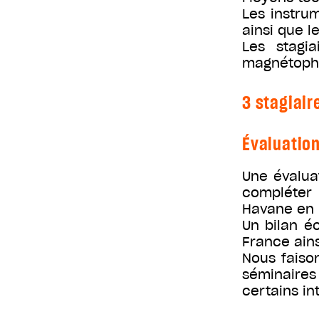
Les instru
ainsi que l
Les stagia
magnétopho
3 stagiair
Évaluatio
Une évaluat
compléter 
Havane en 
Un bilan éc
France ains
Nous faiso
séminaire
certains in