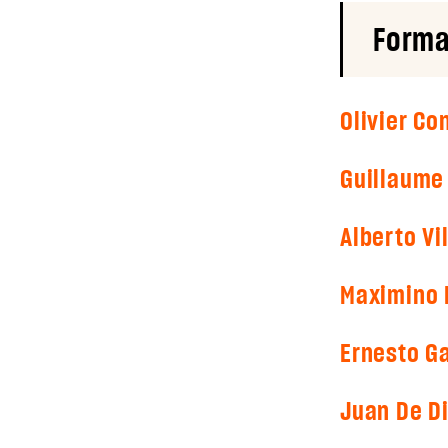
Forma
Olivier C
Guillaume
Alberto Vi
Maximino
Ernesto G
Juan De D