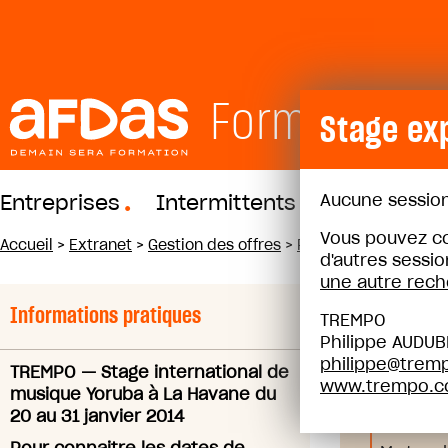
Formations
Stage ex
Aucune session
Entreprises
Intermittents
Pigistes
Vous pouvez co
Accueil
>
Extranet
>
Gestion des offres
>
Projets pédagogiqu
d'autres sess
une autre rec
Accéder à 
Informations pratiques
TREMPO
Philippe AUDUB
TRE
philippe@trem
TREMPO
—
Stage international de
www.trempo.
musique Yoruba à La Havane du
20 au
20 au 31 janvier 2014