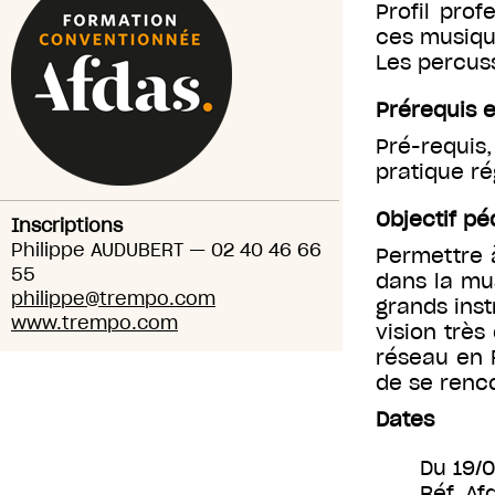
Profil prof
ces musiqu
Les percuss
Prérequis e
Pré-requi
pratique ré
Objectif p
Inscriptions
Philippe AUDUBERT
—
02 40 46 66
Permettre 
55
dans la mu
philippe@trempo.com
grands ins
www.trempo.com
vision trè
réseau en 
de se renco
Dates
Du 19/
Réf. Af