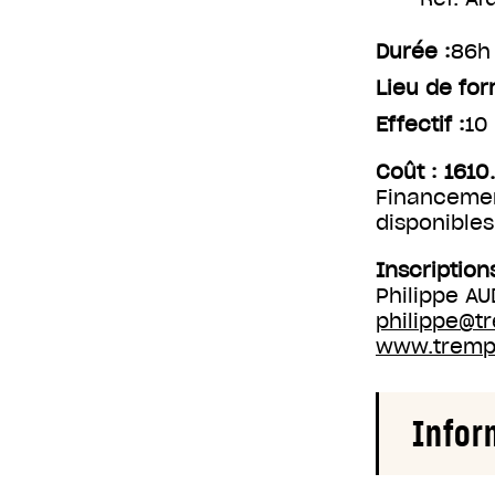
Durée :
86h 
Lieu de for
Effectif :
10
Coût : 1610
Financemen
disponibles
Inscription
Philippe A
philippe@
www.tremp
Infor