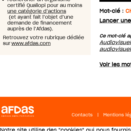
certifié Qualiopi pour au moins
Mot-clé :
C
une catégorie d’actions
(et ayant fait l’objet d’une
Lancer une
demande de financement
auprès de l’Afdas).
Ce mot-clé ap
Retrouvez votre rubrique dédiée
Audiovisue
sur
www.afdas.com
audiovisuel
Voir les mo
Contacts
|
Mentions lé
Notre site utilise des "cookies" qui nous fourni