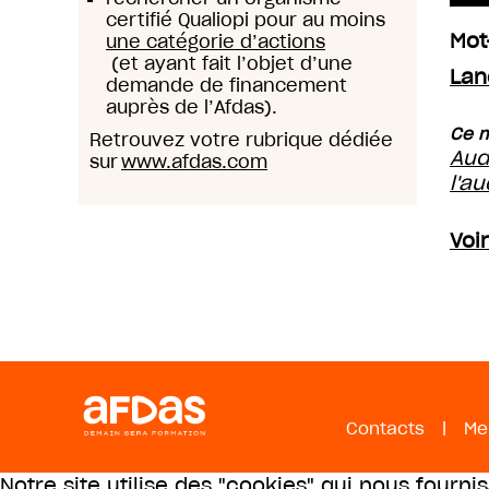
certifié Qualiopi pour au moins
Mot
une catégorie d’actions
(et ayant fait l’objet d’une
Lan
demande de financement
auprès de l’Afdas).
Ce m
Retrouvez votre rubrique dédiée
Aud
sur
www.afdas.com
l'au
Voir
Contacts
|
Me
Notre site utilise des "cookies" qui nous fourni