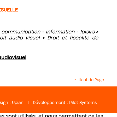
ISUELLE
 communication - information - loisirs
>
oit audio visuel
Droit et fiscalite de
>
'audiovisuel
Haut de Page
sign :
Upian
|
Développement :
Pilot Systems
es sont utilisés, et nous permettent de les