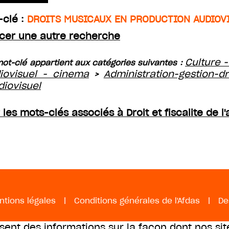
-clé :
DROITS MUSICAUX EN PRODUCTION AUDIOV
cer une autre recherche
Culture -
ot-clé appartient aux catégories suivantes :
iovisuel - cinema
Administration-gestion-dr
>
diovisuel
 les mots-clés associés à Droit et fiscalite de l
ntions légales
|
Conditions générales de l'Afdas
|
De
ssent des informations sur la façon dont nos sit