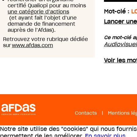
certifié Qualiopi pour au moins
Mot-clé :
L
une catégorie d’actions
(et ayant fait l’objet d’une
Lancer une
demande de financement
auprès de l’Afdas).
Ce mot-clé ap
Retrouvez votre rubrique dédiée
Audiovisue
sur
www.afdas.com
Voir les mo
Contacts
|
Mentions lé
Notre site utilise des "cookies" qui nous fourni
permettent de les améliorer.
En savoir plus
.