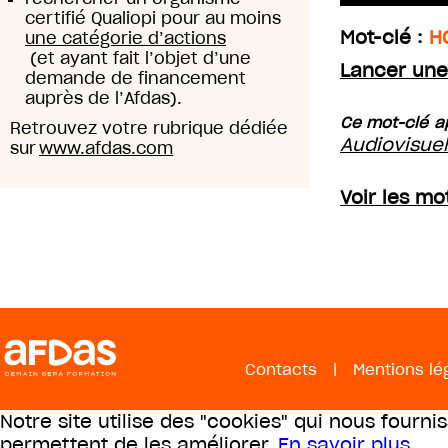
certifié Qualiopi pour au moins
Mot-clé :
H
une catégorie d’actions
(et ayant fait l’objet d’une
Lancer une
demande de financement
auprès de l’Afdas).
Ce mot-clé ap
Retrouvez votre rubrique dédiée
Audiovisue
sur
www.afdas.com
Voir les mo
Contacts
|
Mentions lé
Notre site utilise des "cookies" qui nous fourni
permettent de les améliorer.
En savoir plus
.