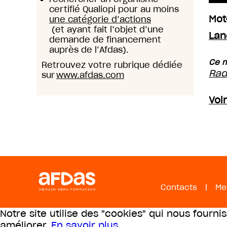
certifié Qualiopi pour au moins
Mot
une catégorie d’actions
(et ayant fait l’objet d’une
Lan
demande de financement
auprès de l’Afdas).
Ce m
Retrouvez votre rubrique dédiée
Rad
sur
www.afdas.com
Voi
Contacts
|
Me
Notre site utilise des "cookies" qui nous fourni
améliorer.
En savoir plus
.