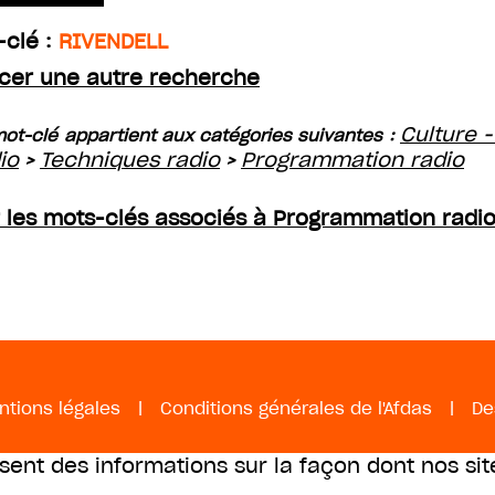
-clé :
RIVENDELL
cer une autre recherche
Culture -
ot-clé appartient aux catégories suivantes :
io
Techniques radio
Programmation radio
>
>
r les mots-clés associés à Programmation radi
ntions légales
|
Conditions générales de l'Afdas
|
De
ssent des informations sur la façon dont nos sit