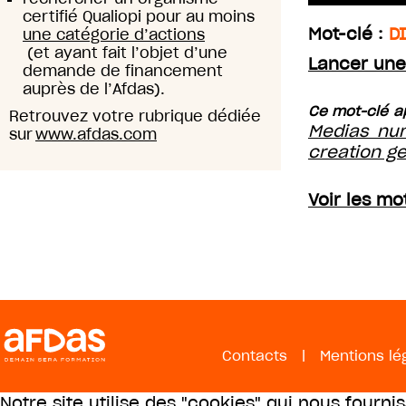
certifié Qualiopi pour au moins
Mot-clé :
D
une catégorie d’actions
(et ayant fait l’objet d’une
Lancer une
demande de financement
auprès de l’Afdas).
Ce mot-clé ap
Retrouvez votre rubrique dédiée
Medias nu
sur
www.afdas.com
creation ge
Voir les m
Contacts
|
Mentions lé
Notre site utilise des "cookies" qui nous fourni