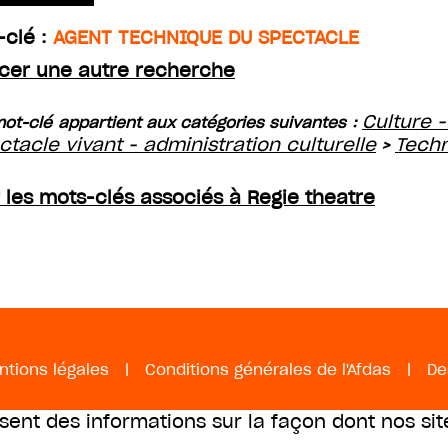
-clé :
AGENT TECHNIQUE DU SPECTACLE
cer une autre recherche
Culture -
ot-clé appartient aux catégories suivantes :
ctacle vivant - administration culturelle
Techn
>
r les mots-clés associés à Regie theatre
ntions légales
|
Conditions générales de l'Afdas
|
De
ssent des informations sur la façon dont nos sit