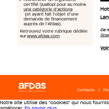
certifié Qualiopi pour au moins
Mot
une catégorie d’actions
(et ayant fait l’objet d’une
Lan
demande de financement
auprès de l’Afdas).
Ce m
Retrouvez votre rubrique dédiée
Spe
sur
www.afdas.com
Voi
Contacts
|
Me
Notre site utilise des "cookies" qui nous fourni
améliorer.
En savoir plus
.