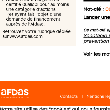
certifié Qualiopi pour au moins
Mot-clé :
C
une catégorie d’actions
(et ayant fait l’objet d’une
Lancer une
demande de financement
auprès de l’Afdas).
Ce mot-clé ap
Retrouvez votre rubrique dédiée
Spectacle v
sur
www.afdas.com
prevention
Voir les mo
Contacts
|
Mentions lé
Notre site utilise des "cookies" qui nous fourni