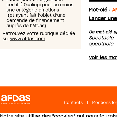
certifié Qualiopi pour au moins
Mot-clé :
A
une catégorie d’actions
(et ayant fait l’objet d’une
Lancer une
demande de financement
auprès de l’Afdas).
Ce mot-clé ap
Retrouvez votre rubrique dédiée
Spectacle 
sur
www.afdas.com
spectacle
Voir les mo
Contacts
|
Mentions lé
Notre site utilise des "cookies" qui nous fourni