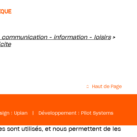
IQUE
 communication - information - loisirs
>
cite
Haut de Page
sign :
Upian
|
Développement :
Pilot Systems
es sont utilisés, et nous permettent de les