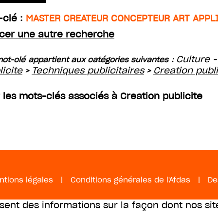
-clé :
MASTER CREATEUR CONCEPTEUR ART APPL
cer une autre recherche
Culture -
ot-clé appartient aux catégories suivantes :
licite
Techniques publicitaires
Creation publi
>
>
r les mots-clés associés à Creation publicite
ntions légales
|
Conditions générales de l'Afdas
|
De
ssent des informations sur la façon dont nos sit