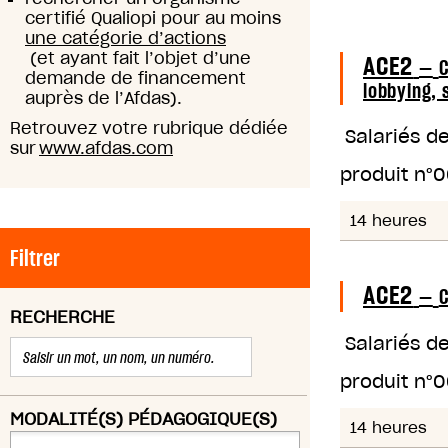
certifié Qualiopi pour au moins
une catégorie d’actions
(et ayant fait l’objet d’une
ACE2
—
C
demande de financement
lobbying, 
auprès de l’Afdas).
Retrouvez votre rubrique dédiée
Salariés d
sur
www.afdas.com
produit n°
0
14 heures
Filtrer
ACE2
—
C
RECHERCHE
Salariés d
produit n°
0
MODALITÉ(S) PÉDAGOGIQUE(S)
14 heures