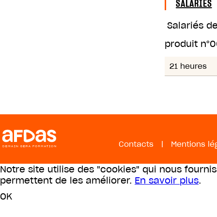
SALARIÉS
Salariés d
produit n°
0
21 heures
Contacts
|
Mentions lé
Notre site utilise des "cookies" qui nous fourni
permettent de les améliorer.
En savoir plus
.
OK