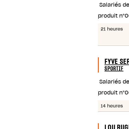
Salariés d
produit n°
0
21 heures
FYVE SE
SPORTIF
Salariés d
produit n°
0
14 heures
LOU RUG