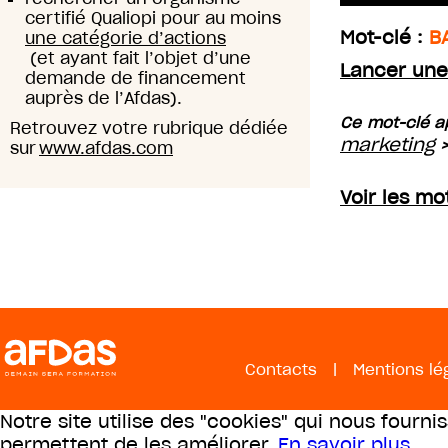
certifié Qualiopi pour au moins
Mot-clé :
B
une catégorie d’actions
(et ayant fait l’objet d’une
Lancer une
demande de financement
auprès de l’Afdas).
Ce mot-clé a
Retrouvez votre rubrique dédiée
marketing
sur
www.afdas.com
Voir les m
Contacts
|
Mentions lé
Notre site utilise des "cookies" qui nous fourni
permettent de les améliorer.
En savoir plus
.