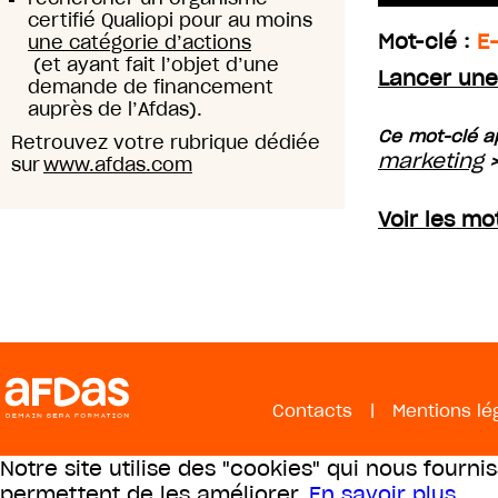
certifié Qualiopi pour au moins
Mot-clé :
E
une catégorie d’actions
(et ayant fait l’objet d’une
Lancer une
demande de financement
auprès de l’Afdas).
Ce mot-clé a
Retrouvez votre rubrique dédiée
marketing
sur
www.afdas.com
Voir les m
Contacts
|
Mentions lé
Notre site utilise des "cookies" qui nous fourni
permettent de les améliorer.
En savoir plus
.