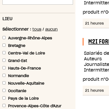
Intermitte
produit n°
0
LIEU
21 heures
Sélectionner :
tous
/
aucun
Auvergne-Rhône-Alpes
M2I FOR
Bretagne
Salariés d
Centre-Val de Loire
Auteurs
Grand-Est
Journaliste
Hauts-De-France
Intermitte
Normandie
produit n°
0
Nouvelle-Aquitaine
21 heures
Occitanie
Pays de la Loire
Provence-Alpes-Côte d'Azur