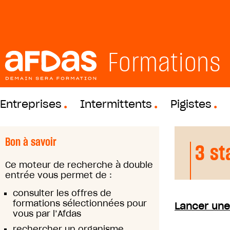
Formations
Entreprises
Intermittents
Pigistes
Bon à savoir
3 st
Ce moteur de recherche à double
entrée vous permet de :
consulter les offres de
formations sélectionnées pour
Lancer une
vous par l’Afdas
rechercher un organisme