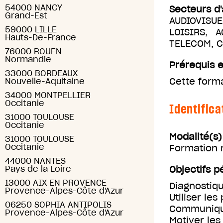
54000 NANCY
Secteurs d'
Grand-Est
AUDIOVISUE
59000 LILLE
LOISIRS, 
Hauts-De-France
TELECOM, 
76000 ROUEN
Normandie
Prérequis e
33000 BORDEAUX
Cette forma
Nouvelle-Aquitaine
34000 MONTPELLIER
Occitanie
Identifica
31000 TOULOUSE
Occitanie
Modalité(s
31000 TOULOUSE
Occitanie
Formation m
44000 NANTES
Pays de la Loire
Objectifs 
13000 AIX EN PROVENCE
Diagnostiq
Provence-Alpes-Côte d'Azur
Utiliser l
06250 SOPHIA ANTIPOLIS
Communiqu
Provence-Alpes-Côte d'Azur
Motiver le