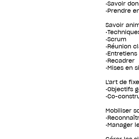
◦Savoir do
◦Prendre en
Savoir anim
•Technique
◦Scrum
◦Réunion c
◦Entretiens
•Recadrer
•Mises en s
L'art de fix
•Objectifs 
•Co-constru
Mobiliser s
•Reconnaîtr
•Manager le