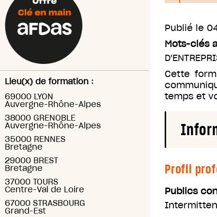
Publié le
04
Mots-clés 
D'ENTREPRI
Cette form
Lieu(x) de formation :
communique
temps et vo
69000 LYON
Auvergne-Rhône-Alpes
38000 GRENOBLE
Infor
Auvergne-Rhône-Alpes
35000 RENNES
Bretagne
29000 BREST
Profil pro
Bretagne
37000 TOURS
Centre-Val de Loire
Publics co
67000 STRASBOURG
Intermitten
Grand-Est