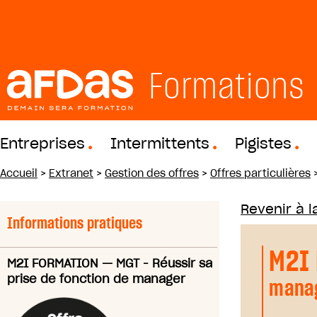
Formations
Entreprises
Intermittents
Pigistes
Accueil
>
Extranet
>
Gestion des offres
>
Offres particulières
Revenir à la
Informations pratiques
M2I
M2I FORMATION
—
MGT - Réussir sa
prise de fonction de manager
mana