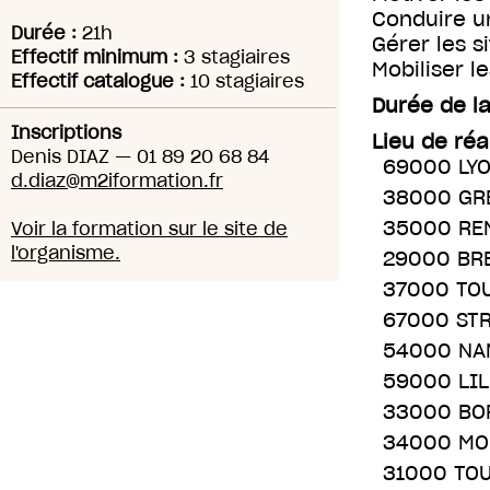
Conduire u
Durée :
21h
Gérer les s
Effectif minimum :
3 stagiaires
Mobiliser l
Effectif catalogue :
10 stagiaires
Durée de la
Inscriptions
Lieu de réa
Denis DIAZ
—
01 89 20 68 84
69000 LY
d.diaz@m2iformation.fr
38000 GR
35000 RE
Voir la formation sur le site de
l'organisme.
29000 BR
37000 TO
67000 ST
54000 NA
59000 LIL
33000 BO
34000 MO
31000 TO