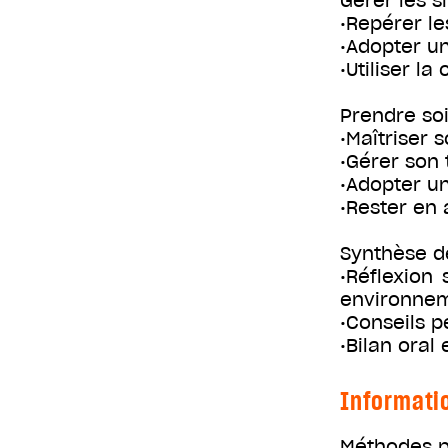
Gérer les si
•Repérer le
•Adopter u
•Utiliser l
Prendre soi
•Maîtriser 
•Gérer son
•Adopter u
•Rester en
Synthèse d
•Réflexion
environne
•Conseils p
•Bilan oral
Informati
Méthodes p