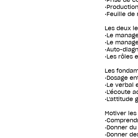
•Productio
•Feuille de
Les deux l
•Le manage
•Le manage
•Auto-diagn
•Les rôles
Les fondam
•Dosage ent
•Le verbal 
•L'écoute a
•L'attitude
Motiver le
•Comprendre
◦Donner du
◦Donner de