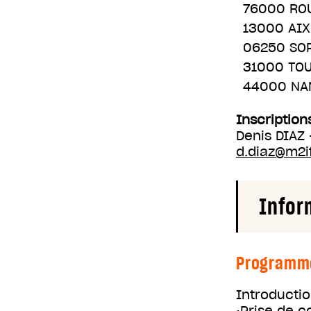
76000 RO
13000 AI
06250 SO
31000 TO
44000 NA
Inscription
Denis DIAZ
d.diaz@m2i
Infor
Programm
Introducti
•Prise de c