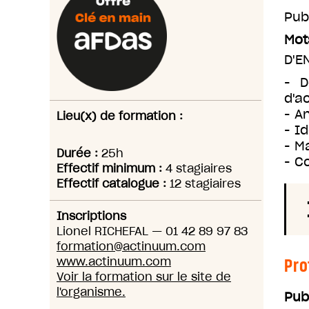
Pub
Mot
D'E
- D
d'a
- A
Lieu(x) de formation :
- I
- M
Durée :
25h
- C
Effectif minimum :
4 stagiaires
Effectif catalogue :
12 stagiaires
Inscriptions
Lionel RICHEFAL
—
01 42 89 97 83
formation@actinuum.com
Pro
www.actinuum.com
Voir la formation sur le site de
l'organisme.
Pub