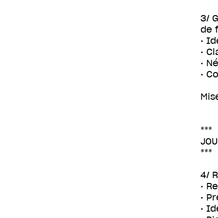
3/ 
de 
• Id
• Cl
• N
• C
Mis
***
JOU
***
4/ 
• Re
• P
• I