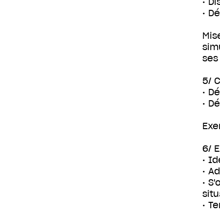
• D
• D
Mis
sim
ses
5/ 
• D
• D
Exe
6/ 
• I
• A
• S
situ
• T