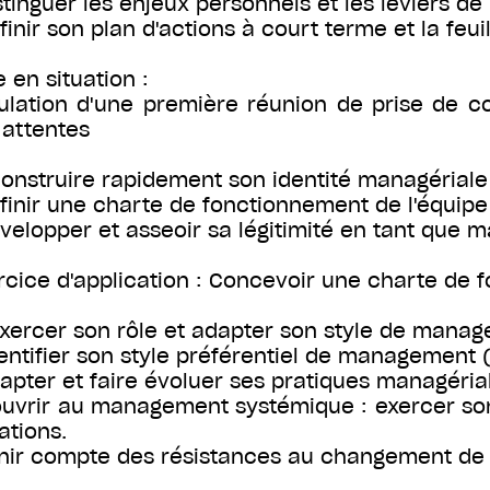
istinguer les enjeux personnels et les leviers de
éfinir son plan d'actions à court terme et la feui
e en situation :
ulation d'une première réunion de prise de co
 attentes
Construire rapidement son identité managériale
éfinir une charte de fonctionnement de l'équipe
évelopper et asseoir sa légitimité en tant que 
rcice d'application : Concevoir une charte de 
Exercer son rôle et adapter son style de mana
dentifier son style préférentiel de management 
dapter et faire évoluer ses pratiques managéri
'ouvrir au management systémique : exercer son 
ations.
enir compte des résistances au changement de l