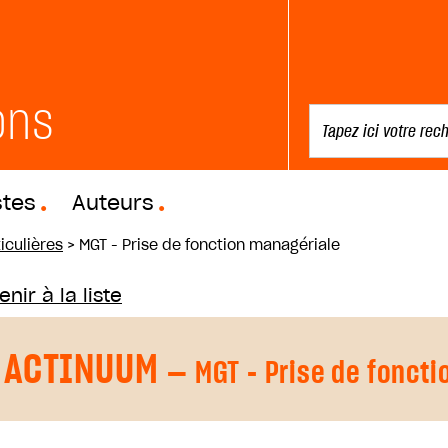
ons
stes
Auteurs
iculières
>
MGT - Prise de fonction managériale
nir à la liste
ACTINUUM
— MGT - Prise de foncti