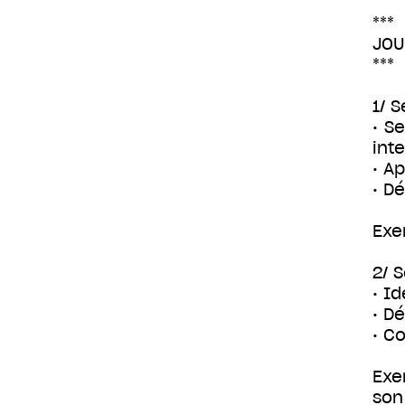
***
JOU
***
1/ 
• S
int
• A
• D
Exe
2/ 
• I
• D
• C
Exe
son