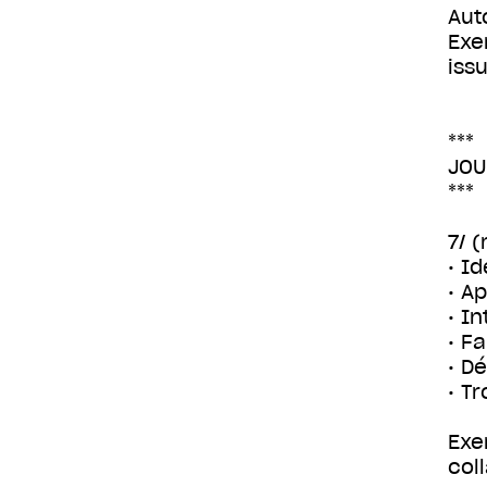
Aut
Exe
iss
***
JOU
***
7/ 
• I
• A
• I
• F
• D
• T
Exe
col