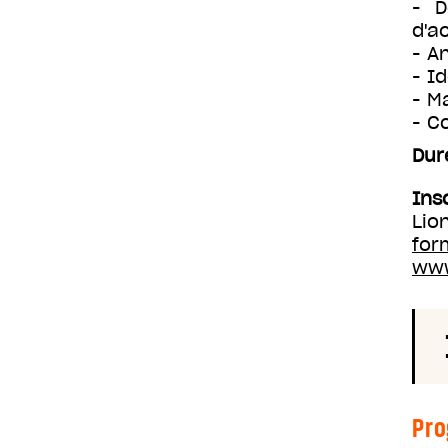
- D
d'a
- A
- I
- M
- C
Dur
Ins
Lio
for
www
Pr