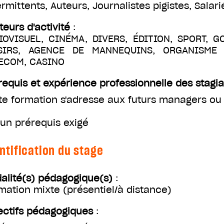
ermittents
,
Auteurs
,
Journalistes pigistes
,
Salari
teurs d'activité
:
IOVISUEL, CINÉMA, DIVERS, ÉDITION, SPORT, G
SIRS, AGENCE DE MANNEQUINS, ORGANISME D
ECOM, CASINO
requis et expérience professionnelle des stagia
te formation s'adresse aux futurs managers ou
un prérequis exigé
ntification du stage
alité(s) pédagogique(s)
:
mation mixte (présentiel/à distance)
ectifs pédagogiques
: