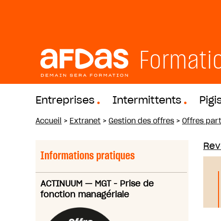
Formati
Entreprises
Intermittents
Pigi
Accueil
>
Extranet
>
Gestion des offres
>
Offres part
Reve
Informations pratiques
ACTINUUM
—
MGT - Prise de
fonction managériale