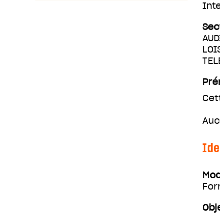
Int
Sec
AUD
LOI
TEL
Pré
Cet
Auc
Ide
Mod
For
Obj