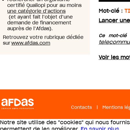
certifié Qualiopi pour au moins
Mot-clé :
T
une catégorie d’actions
(et ayant fait l’objet d’une
Lancer une
demande de financement
auprès de l’Afdas).
Ce mot-clé 
Retrouvez votre rubrique dédiée
telecommu
sur
www.afdas.com
Voir les mo
Contacts
|
Mentions lé
Notre site utilise des "cookies" qui nous fourni
permettent de les améliorer.
En savoir plus
.