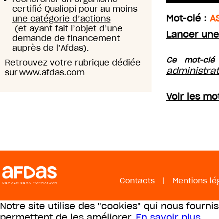
certifié Qualiopi pour au moins
Mot-clé :
A
une catégorie d’actions
(et ayant fait l’objet d’une
Lancer une
demande de financement
auprès de l’Afdas).
Ce mot-clé
Retrouvez votre rubrique dédiée
administrat
sur
www.afdas.com
Voir les mo
Contacts
|
Mentions lé
Notre site utilise des "cookies" qui nous fourni
permettent de les améliorer.
En savoir plus
.