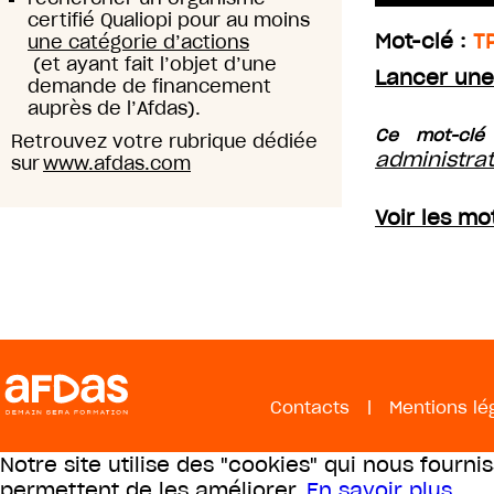
certifié Qualiopi pour au moins
Mot-clé :
T
une catégorie d’actions
(et ayant fait l’objet d’une
Lancer une
demande de financement
auprès de l’Afdas).
Ce mot-clé
Retrouvez votre rubrique dédiée
administrat
sur
www.afdas.com
Voir les mo
Contacts
|
Mentions lé
Notre site utilise des "cookies" qui nous fourni
permettent de les améliorer.
En savoir plus
.