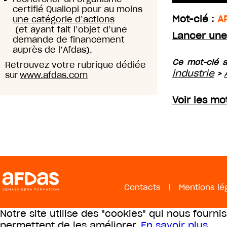
certifié Qualiopi pour au moins
Mot-clé :
A
une catégorie d’actions
(et ayant fait l’objet d’une
Lancer une
demande de financement
auprès de l’Afdas).
Ce mot-clé a
Retrouvez votre rubrique dédiée
industrie
>
sur
www.afdas.com
Voir les mo
Contacts
|
Mentions lé
Notre site utilise des "cookies" qui nous fourni
permettent de les améliorer.
En savoir plus
.