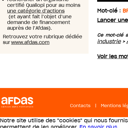
certifié Qualiopi pour au moins
Mot-clé :
B
une catégorie d’actions
(et ayant fait l’objet d’une
Lancer une
demande de financement
auprès de l’Afdas).
Ce mot-clé a
Retrouvez votre rubrique dédiée
industrie
>
sur
www.afdas.com
Voir les mo
Contacts
|
Mentions lé
Notre site utilise des "cookies" qui nous fourni
permettent de les améliorer.
En savoir plus
.