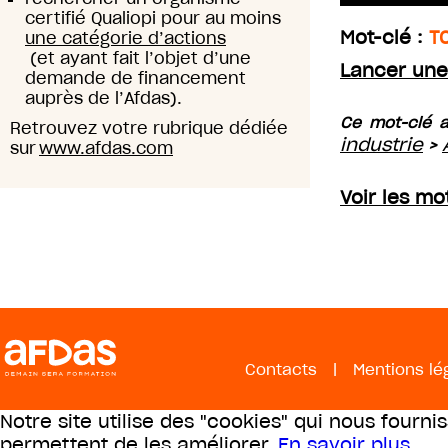
certifié Qualiopi pour au moins
Mot-clé :
T
une catégorie d’actions
(et ayant fait l’objet d’une
Lancer une
demande de financement
auprès de l’Afdas).
Ce mot-clé a
Retrouvez votre rubrique dédiée
industrie
>
sur
www.afdas.com
Voir les mo
Contacts
|
Mentions lé
Notre site utilise des "cookies" qui nous fourni
permettent de les améliorer.
En savoir plus
.