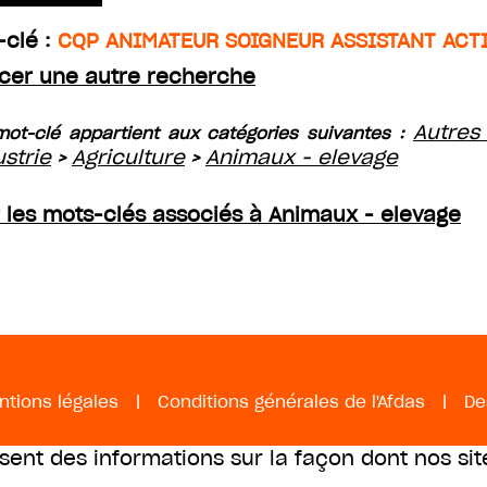
-clé :
CQP ANIMATEUR SOIGNEUR ASSISTANT ACT
cer une autre recherche
Autres
ot-clé appartient aux catégories suivantes :
ustrie
Agriculture
Animaux - elevage
>
>
r les mots-clés associés à Animaux - elevage
ntions légales
|
Conditions générales de l'Afdas
|
De
ssent des informations sur la façon dont nos sit