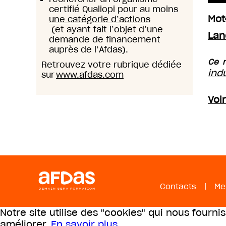
certifié Qualiopi pour au moins
Mot
une catégorie d’actions
(et ayant fait l’objet d’une
Lan
demande de financement
auprès de l’Afdas).
Ce m
Retrouvez votre rubrique dédiée
ind
sur
www.afdas.com
Voi
Contacts
|
Me
Notre site utilise des "cookies" qui nous fourni
améliorer.
En savoir plus
.