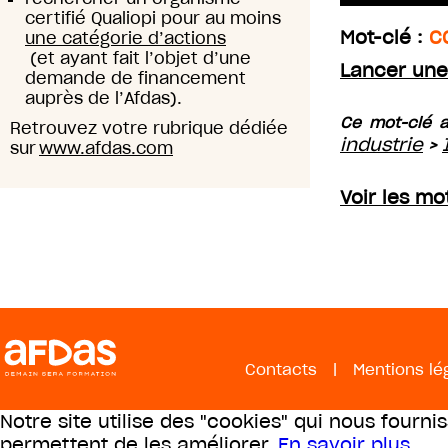
certifié Qualiopi pour au moins
Mot-clé :
C
une catégorie d’actions
(et ayant fait l’objet d’une
Lancer une
demande de financement
auprès de l’Afdas).
Ce mot-clé a
Retrouvez votre rubrique dédiée
industrie
>
sur
www.afdas.com
Voir les mo
Contacts
|
Mentions lé
Notre site utilise des "cookies" qui nous fourni
permettent de les améliorer.
En savoir plus
.