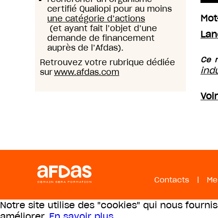
certifié Qualiopi pour au moins
Mot
une catégorie d’actions
(et ayant fait l’objet d’une
Lan
demande de financement
auprès de l’Afdas).
Ce m
Retrouvez votre rubrique dédiée
ind
sur
www.afdas.com
Voi
Contacts
|
Me
Notre site utilise des "cookies" qui nous fourni
améliorer.
En savoir plus
.