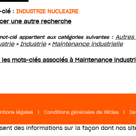
-clé :
INDUSTRIE NUCLEAIRE
cer une autre recherche
Autres
ot-clé appartient aux catégories suivantes :
ustrie
Industrie
Maintenance industrielle
>
>
r les mots-clés associés à Maintenance industri
ntions légales
|
Conditions générales de l'Afdas
|
De
ssent des informations sur la façon dont nos sit