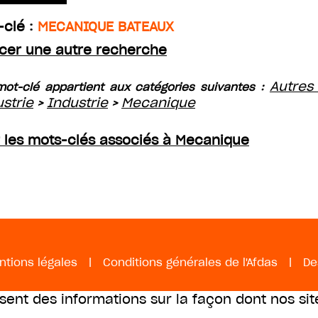
-clé :
MECANIQUE BATEAUX
cer une autre recherche
Autres
ot-clé appartient aux catégories suivantes :
ustrie
Industrie
Mecanique
>
>
r les mots-clés associés à Mecanique
ntions légales
|
Conditions générales de l'Afdas
|
De
ssent des informations sur la façon dont nos sit