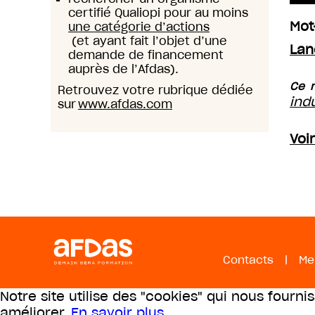
certifié Qualiopi pour au moins
Mot
une catégorie d’actions
(et ayant fait l’objet d’une
Lan
demande de financement
auprès de l’Afdas).
Ce m
Retrouvez votre rubrique dédiée
ind
sur
www.afdas.com
Voi
Contacts
|
Me
Notre site utilise des "cookies" qui nous fourni
améliorer.
En savoir plus
.