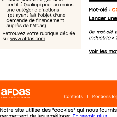
certifié Qualiopi pour au moins
Mot-clé :
C
une catégorie d’actions
(et ayant fait l’objet d’une
Lancer une
demande de financement
auprès de l’Afdas).
Ce mot-clé a
Retrouvez votre rubrique dédiée
industrie
>
sur
www.afdas.com
Voir les m
Contacts
|
Mentions lé
Notre site utilise des "cookies" qui nous fourni
permettent de les améliorer.
En savoir plus
.