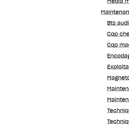
Media m
Maintenanc
Bts aud
Cqp che
Cqp mac
Encodag
Exploit
Magnet
Mainte
Mainten
Techniq
Techniq