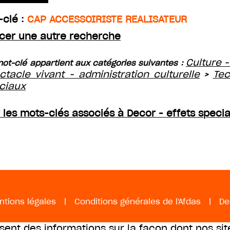
-clé :
CAP ACCESSOIRISTE REALISATEUR
cer une autre recherche
Culture -
ot-clé appartient aux catégories suivantes :
ctacle vivant - administration culturelle
Tec
>
ciaux
r les mots-clés associés à Decor - effets speci
ntions légales
|
Conditions générales de l'Afdas
|
De
ssent des informations sur la façon dont nos sit