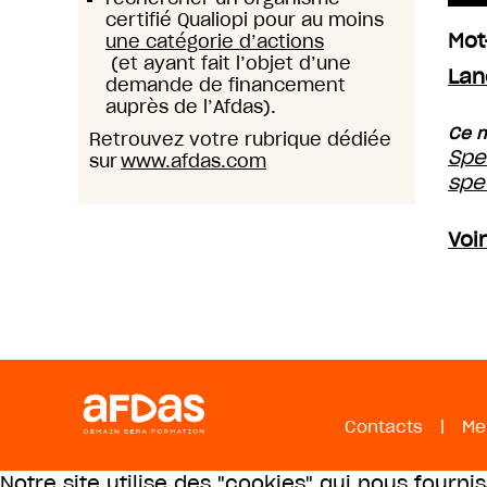
certifié Qualiopi pour au moins
Mot
une catégorie d’actions
(et ayant fait l’objet d’une
Lan
demande de financement
auprès de l’Afdas).
Ce m
Retrouvez votre rubrique dédiée
Spe
sur
www.afdas.com
spe
Voi
Contacts
|
Me
Notre site utilise des "cookies" qui nous fourni