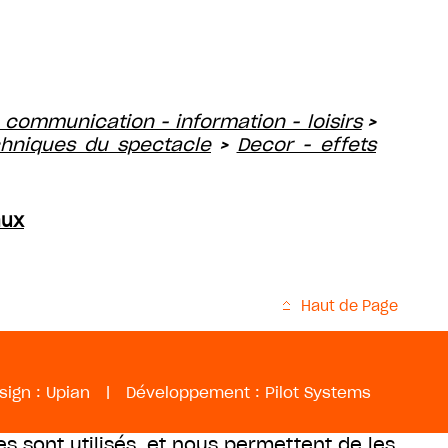
 communication - information - loisirs
>
hniques du spectacle
Decor - effets
>
aux
Haut de Page
sign :
Upian
|
Développement :
Pilot Systems
es sont utilisés, et nous permettent de les