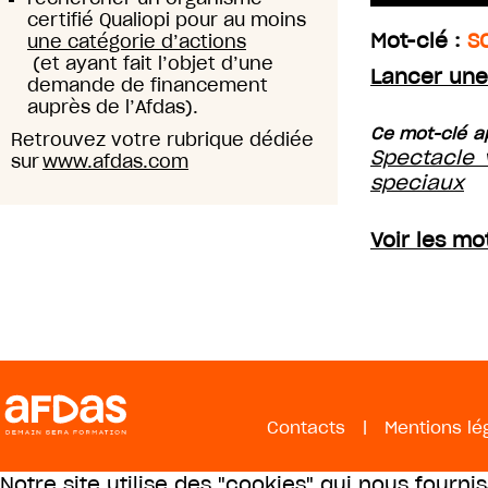
certifié Qualiopi pour au moins
Mot-clé :
S
une catégorie d’actions
(et ayant fait l’objet d’une
Lancer une
demande de financement
auprès de l’Afdas).
Ce mot-clé ap
Retrouvez votre rubrique dédiée
Spectacle v
sur
www.afdas.com
speciaux
Voir les mo
Contacts
|
Mentions lé
Notre site utilise des "cookies" qui nous fourni