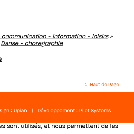
 communication - information - loisirs
>
Danse - choregraphie
>
e
Haut de Page
sign :
Upian
|
Développement :
Pilot Systems
es sont utilisés, et nous permettent de les