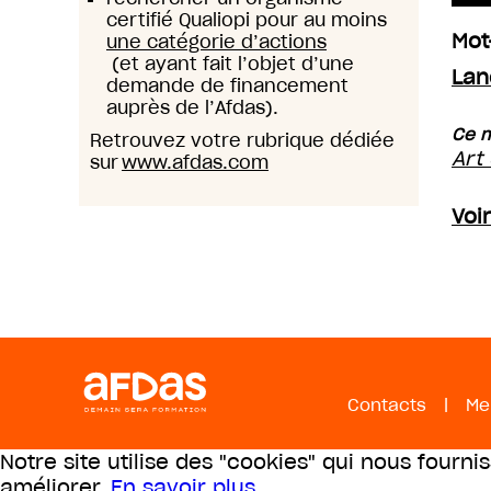
certifié Qualiopi pour au moins
Mot
une catégorie d’actions
(et ayant fait l’objet d’une
Lan
demande de financement
auprès de l’Afdas).
Ce m
Retrouvez votre rubrique dédiée
Art
sur
www.afdas.com
Voi
Contacts
|
Me
Notre site utilise des "cookies" qui nous fourni
améliorer.
En savoir plus
.