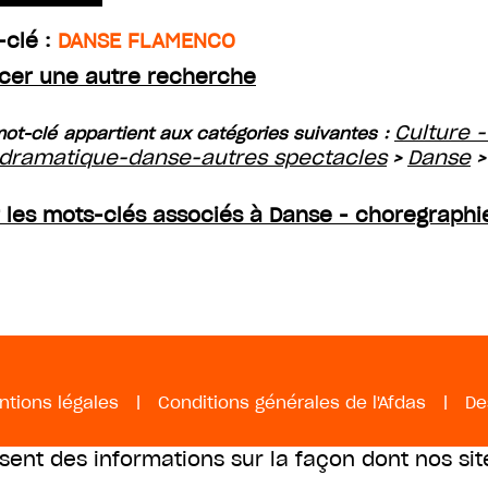
-clé :
DANSE FLAMENCO
cer une autre recherche
Culture -
ot-clé appartient aux catégories suivantes :
 dramatique-danse-autres spectacles
Danse
>
r les mots-clés associés à Danse - choregraphi
ntions légales
|
Conditions générales de l'Afdas
|
De
ssent des informations sur la façon dont nos sit