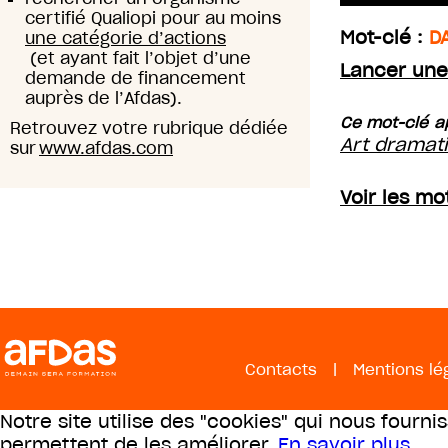
certifié Qualiopi pour au moins
Mot-clé :
D
une catégorie d’actions
(et ayant fait l’objet d’une
Lancer une
demande de financement
auprès de l’Afdas).
Ce mot-clé ap
Retrouvez votre rubrique dédiée
Art dramat
sur
www.afdas.com
Voir les mo
Contacts
|
Mentions lé
Notre site utilise des "cookies" qui nous fourni
permettent de les améliorer.
En savoir plus
.