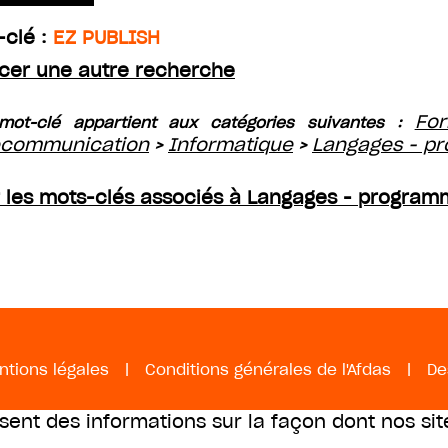
-clé :
EZ PUBLISH
cer une autre recherche
For
mot-clé appartient aux catégories suivantes :
ecommunication
Informatique
Langages - p
>
>
r les mots-clés associés à Langages - program
ntions légales
|
Conditions générales de l'Afdas
|
De
ssent des informations sur la façon dont nos sit