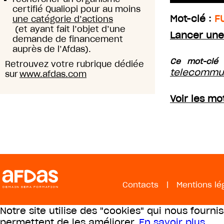
certifié Qualiopi pour au moins
Mot-clé :
F
une catégorie d’actions
(et ayant fait l’objet d’une
Lancer une
demande de financement
auprès de l’Afdas).
Ce mot-clé 
Retrouvez votre rubrique dédiée
telecommu
sur
www.afdas.com
Voir les m
Contacts
|
Mentions lé
Notre site utilise des "cookies" qui nous fourni
permettent de les améliorer.
En savoir plus
.