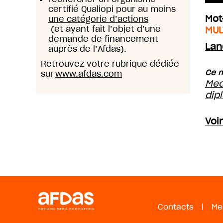
certifié Qualiopi pour au moins
Mot
une catégorie d’actions
(et ayant fait l’objet d’une
MUL
demande de financement
Lan
auprès de l’Afdas).
Retrouvez votre rubrique dédiée
Ce m
sur
www.afdas.com
Med
dip
Voi
Contacts
|
Me