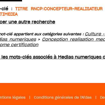
-clé :
TITRE RNCP:CONCEPTEUR-REALISATEUR 
TIMEDIA
cer une autre recherche
Culture -
ot-clé appartient aux catégories suivantes :
ias numeriques
Conception realisation me
>
lome certification
r les mots-clés associés à Medias numeriques d
ntions légales
|
Conditions générales de l'Afdas
|
De