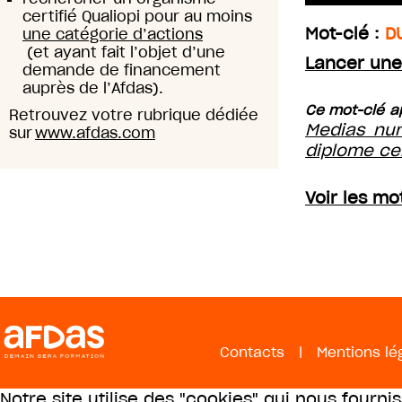
certifié Qualiopi pour au moins
Mot-clé :
D
une catégorie d’actions
(et ayant fait l’objet d’une
Lancer une
demande de financement
auprès de l’Afdas).
Ce mot-clé ap
Retrouvez votre rubrique dédiée
Medias nu
sur
www.afdas.com
diplome cer
Voir les mo
Contacts
|
Mentions lé
Notre site utilise des "cookies" qui nous fourni