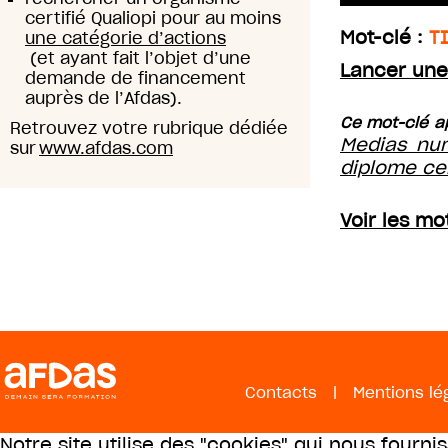
certifié Qualiopi pour au moins
Mot-clé :
T
une catégorie d’actions
(et ayant fait l’objet d’une
Lancer une
demande de financement
auprès de l’Afdas).
Ce mot-clé ap
Retrouvez votre rubrique dédiée
Medias nu
sur
www.afdas.com
diplome cer
Voir les mo
Contacts
|
Mentions lé
Notre site utilise des "cookies" qui nous fourni