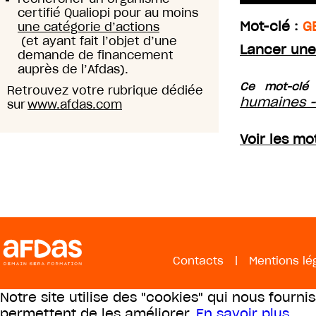
certifié Qualiopi pour au moins
Mot-clé :
G
une catégorie d’actions
(et ayant fait l’objet d’une
Lancer une
demande de financement
auprès de l’Afdas).
Ce mot-clé 
Retrouvez votre rubrique dédiée
humaines -
sur
www.afdas.com
Voir les m
Contacts
|
Mentions lé
Notre site utilise des "cookies" qui nous fourni
permettent de les améliorer.
En savoir plus
.